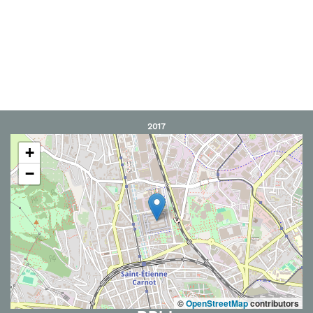
2017
+
−
©
OpenStreetMap
contributors