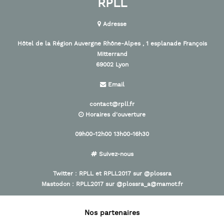
RPLL
Adresse
Hôtel de la Région Auvergne Rhône-Alpes , 1 esplanade François
Mitterrand
69002 Lyon
Email
contact@rpll.fr
Horaires d'ouverture
09h00-12h00 13h00-16h30
Suivez-nous
Twitter :
RPLL
et
RPLL2017
sur
@plossra
Mastodon :
RPLL2017
sur
@plossra_a@mamot.fr
Nos partenaires