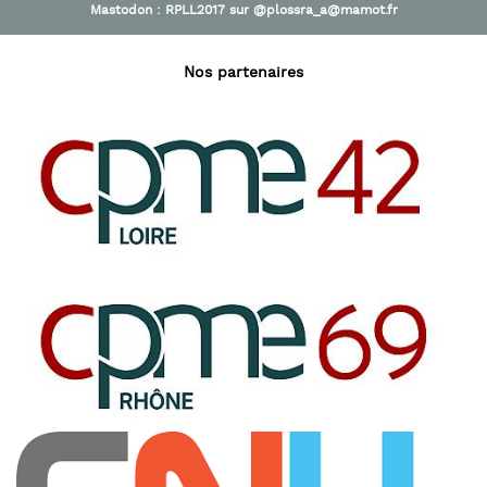
Mastodon :
RPLL2017
sur
@plossra_a@mamot.fr
Nos partenaires