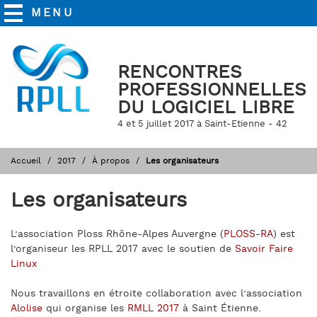
MENU
RENCONTRES
PROFESSIONNELLES
DU LOGICIEL LIBRE
4 et 5 juillet 2017 à Saint-Etienne - 42
Accueil
2017
À propos
Les organisateurs
Les organisateurs
L’association Ploss Rhône-Alpes Auvergne (
PLOSS-RA
) est
l’organiseur les RPLL 2017 avec le soutien de
Savoir Faire
Linux
Nous travaillons en étroite collaboration avec l’association
Alolise
qui organise les
RMLL 2017
à Saint Étienne.