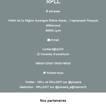
RPLL
Adresse
Hôtel de la Région Auvergne Rhône-Alpes , 1 esplanade François
Mitterrand
69002 Lyon
Email
contact@rpll.fr
Horaires d'ouverture
09h00-12h00 13h00-16h30
Suivez-nous
Twitter :
RPLL
et
RPLL2017
sur
@plossra
Mastodon :
RPLL2017
sur
@plossra_a@mamot.fr
Nos partenaires