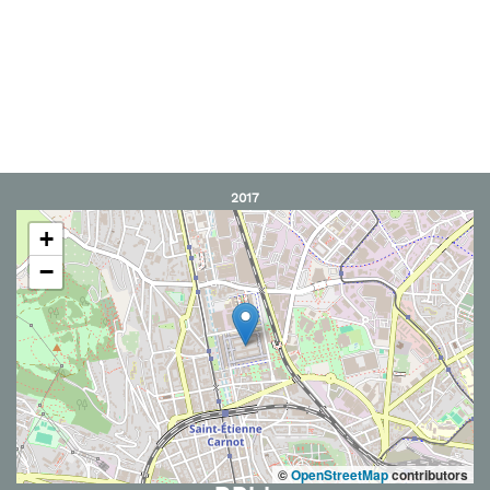
2017
+
−
©
OpenStreetMap
contributors