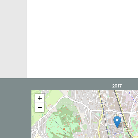
2017
+
−