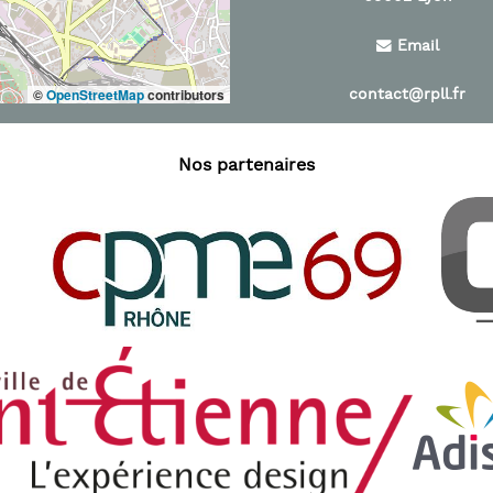
Email
©
OpenStreetMap
contributors
contact@rpll.fr
Nos partenaires